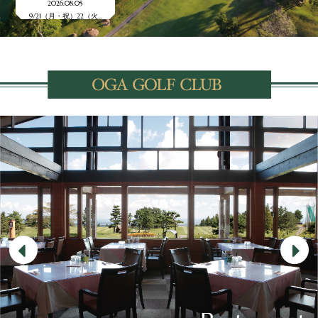
2026.08.05
2026.07.27
2026.07.16
2026.07.16
プレ…
9/17（木）アサヒビー…
9/8（火）グリーンシ…
8/18（火
9/21（月・祝）22（火…