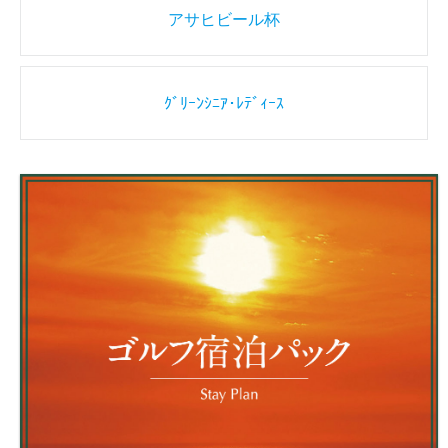
Post
アサヒビール杯
navigation
ｸﾞﾘｰﾝｼﾆｱ･ﾚﾃﾞｨｰｽ